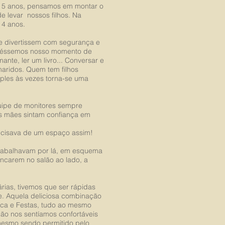
á 5 anos, pensamos em montar o
 levar nossos filhos. Na
 4 anos.
e divertissem com segurança e
ivéssemos nosso momento de
ante, ler um livro... Conversar e
aridos. Quem tem filhos
ples às vezes torna-se uma
uipe de monitores sempre
s mães sintam confiança em
ecisava de um espaço assim!
rabalhavam por lá, em esquema
incarem no salão ao lado, a
as, tivemos que ser rápidas
de. Aquela deliciosa combinação
ca e Festas, tudo ao mesmo
ão nos sentíamos confortáveis
 mesmo sendo permitido pelo