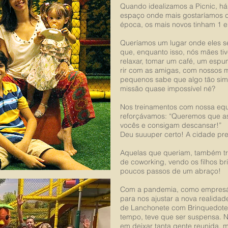
Quando idealizamos a Picnic, h
espaço onde mais gostaríamos de
época, os mais novos tinham 1 e
Queríamos um lugar onde eles s
que, enquanto isso, nós mães t
relaxar, tomar um café, um espum
rir com as amigas, com nossos m
pequenos sabe que algo tão sim
missão quase impossível né?
Nos treinamentos com nossa eq
reforçávamos: “Queremos que a
vocês e consigam descansar!”
Deu suuuper certo! A cidade pr
Aquelas que queriam, também t
de coworking, vendo os filhos br
poucos passos de um abraço!
Com a pandemia, como empresári
para nos ajustar a nova realida
de Lanchonete com Brinquedote
tempo, teve que ser suspensa. N
em deixar tanta gente reunida,