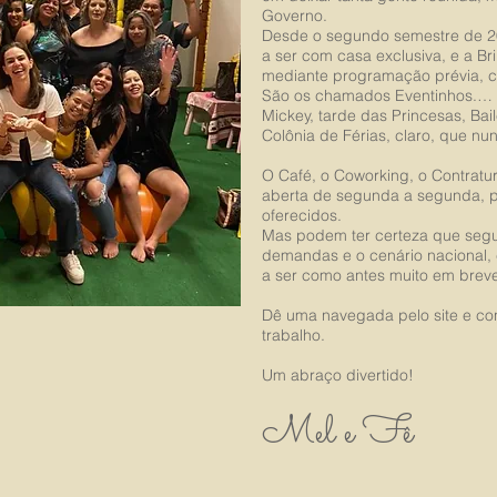
Governo.
Desde o segundo semestre de 2
a ser com casa exclusiva, e a B
mediante programação prévia, c
São os chamados Eventinhos.…
Mickey, tarde das Princesas, Ba
Colônia de Férias, claro, que n
O Café, o Coworking, o Contratu
aberta de segunda a segunda, p
oferecidos.
Mas podem ter certeza que seg
demandas e o cenário nacional, 
a ser como antes muito em brev
Dê uma navegada pelo site e c
trabalho.
Um abraço divertido!
Mel e Fê