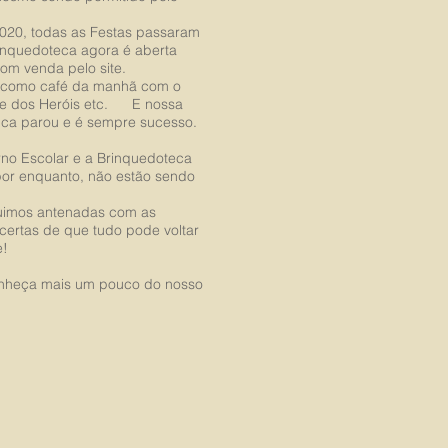
020, todas as Festas passaram
rinquedoteca agora é aberta
om venda pelo site.
 como café da manhã com o
ile dos Heróis etc. E nossa
unca parou e é sempre sucesso.
rno Escolar e a Brinquedoteca
or enquanto, não estão sendo
uimos antenadas com as
certas de que tudo pode voltar
e!
onheça mais um pouco do nosso